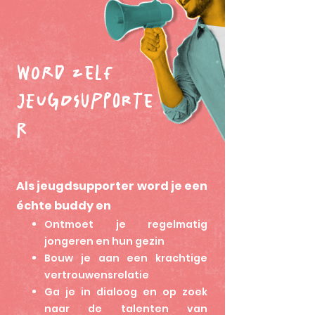
word zelf
Jeugdsupporte
r
Als jeugdsupporter word je een
échte buddy en
Ontmoet je regelmatig
jongeren en hun gezin
Bouw je aan een krachtige
vertrouwensrelatie
Ga je in dialoog en op zoek
naar de talenten van