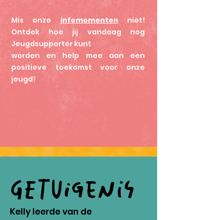
Mis onze
infomomenten
niet!
Ontdek hoe jij vandaag nog
Jeugdsupporter kunt
worden en help mee aan een
positieve toekomst voor onze
jeugd!
Getuigenis
Kelly leerde van de