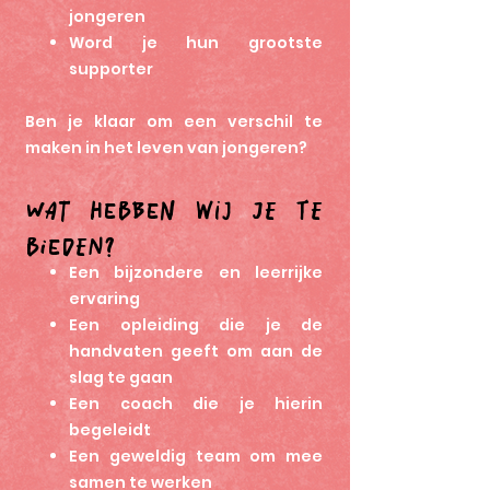
jongeren
Word je hun grootste
supporter
Ben je klaar om een verschil te
maken in het leven van jongeren?
Wat hebben wij je te
bieden?
Een bijzondere en leerrijke
ervaring
Een opleiding die je de
handvaten geeft om aan de
slag te gaan
Een coach die je hierin
begeleidt
Een geweldig team om mee
samen te werken