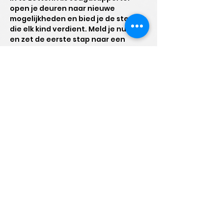
open je deuren naar nieuwe 
mogelijkheden en bied je de steun 
die elk kind verdient. Meld je nu aan 
en zet de eerste stap naar een 
betekenisvolle bijdrage!
Jeugdsupporters
een initiatief van IBUNTU
vzw
Steenweg op Zondereigen 31
B1
2300 Turnhout
Privacy policies