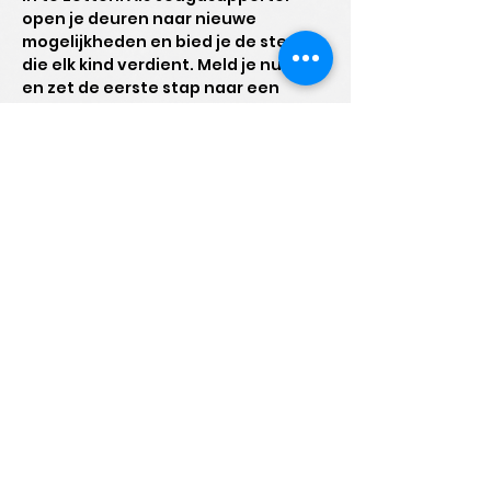
open je deuren naar nieuwe 
mogelijkheden en bied je de steun 
die elk kind verdient. Meld je nu aan 
en zet de eerste stap naar een 
betekenisvolle bijdrage!
Jeugdsupporters
een initiatief van IBUNTU
vzw
Steenweg op Zondereigen 31
B1
2300 Turnhout
Privacy policies