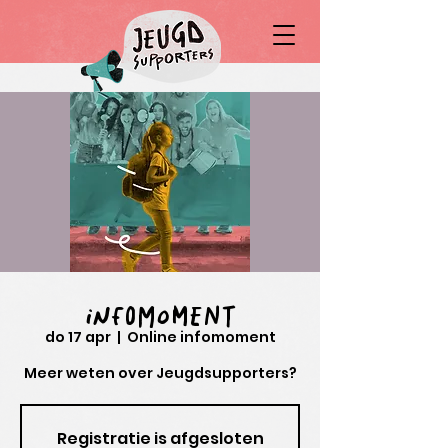
Infomoment
do 17 apr
  |  
Online infomoment
Meer weten over Jeugdsupporters?
Registratie is afgesloten