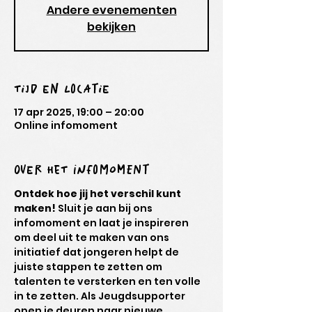
Andere evenementen
bekijken
Tijd en locatie
17 apr 2025, 19:00 – 20:00
Online infomoment
Over het infomoment
Ontdek hoe jij het verschil kunt 
maken!
 Sluit je aan bij ons 
infomoment en laat je inspireren 
om deel uit te maken van ons 
initiatief dat jongeren helpt de 
juiste stappen te zetten om 
talenten te versterken en ten volle 
in te zetten. Als Jeugdsupporter 
open je deuren naar nieuwe 