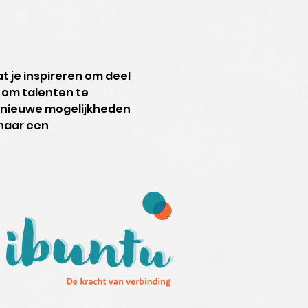
at je inspireren om deel 
 om talenten te 
r nieuwe mogelijkheden 
 naar een 