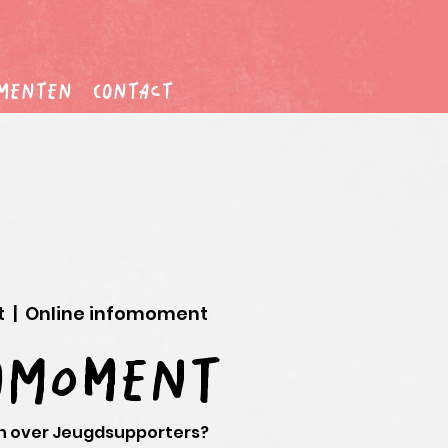
menten
contact
t
  |  
Online infomoment
omoment
n over Jeugdsupporters?