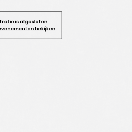
tratie is afgesloten
evenementen bekijken