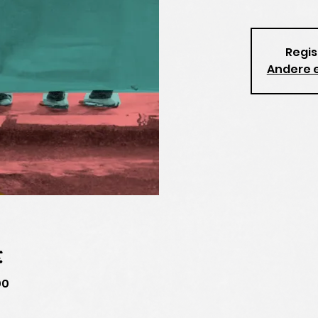
Regis
Andere 
e
00