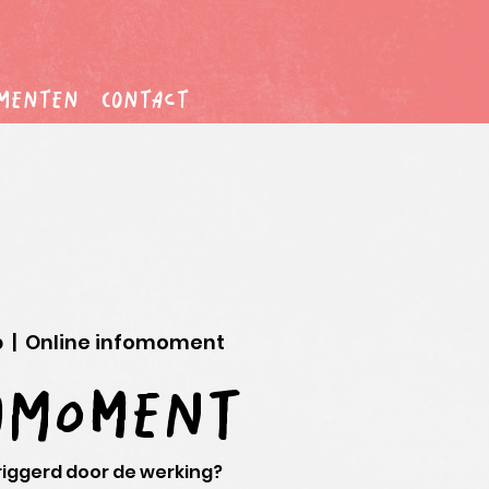
menten
contact
p
  |  
Online infomoment
omoment
riggerd door de werking?