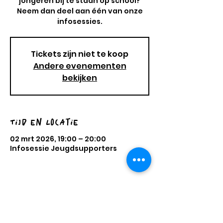
jongeren bij te staan op school?
Neem dan deel aan één van onze
infosessies.
Tickets zijn niet te koop
Andere evenementen
bekijken
Tijd en locatie
02 mrt 2026, 19:00 – 20:00
Infosessie Jeugdsupporters
Jeugdsupporters
een initiatief van IBUNTU
vzw
Steenweg op Zondereigen 31