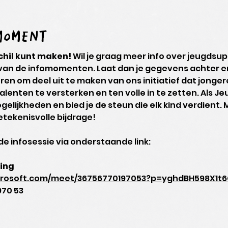
omoment
schil kunt maken!
 Wil je graag meer info over jeugdsup
 van de infomomenten. Laat dan je gegevens achter e
eren om deel uit te maken van ons initiatief dat jongere
lenten te versterken en ten volle in te zetten. Als J
lijkheden en bied je de steun die elk kind verdient. M
tekenisvolle bijdrage!
e infosessie via onderstaande link:
ing
icrosoft.com/meet/36756770197053?p=yghdBH598X1t
970 53 