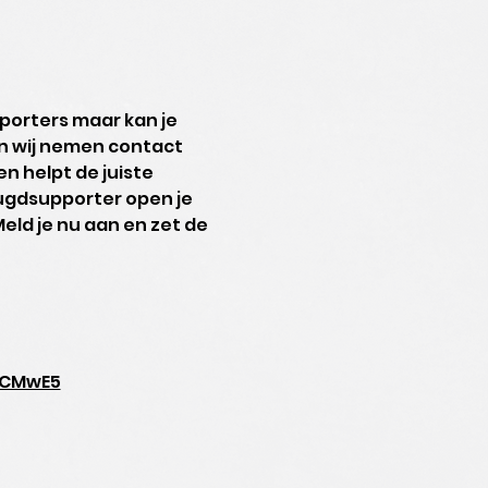
porters maar kan je 
n wij nemen contact 
n helpt de juiste 
eugdsupporter open je 
eld je nu aan en zet de 
6CMwE5