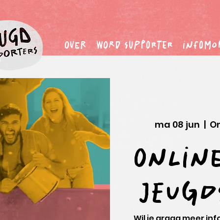
Over
word supporter
infomo
ma 08 jun
  |  
On
Online
Jeugd
Wil je graag meer in