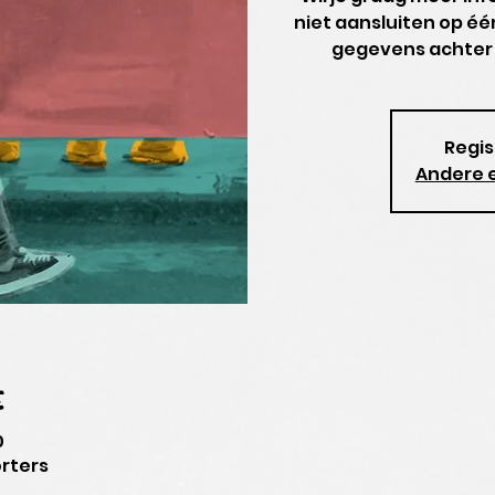
niet aansluiten op é
gegevens achter 
Regis
Andere 
e
0
rters