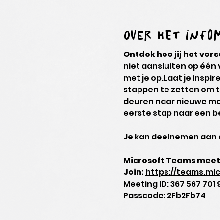
Over het inf
Ontdek hoe jij het ver
niet aansluiten op één
met je op.Laat je inspir
stappen te zetten om ta
deuren naar nieuwe moge
eerste stap naar een be
Je kan deelnemen aan d
Microsoft Teams meet
Join: 
https://teams.m
Meeting ID: 367 567 701 
Passcode: 2Fb2Fb74