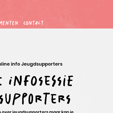
menten
contact
line info Jeugdsupporters
 infosessie
supporters
fo over jeugdsupporters maar kan je