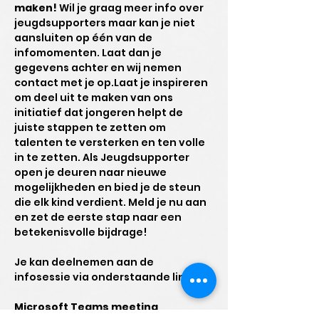
maken!
 Wil je graag meer info over 
jeugdsupporters maar kan je niet 
aansluiten op één van de 
infomomenten. Laat dan je 
gegevens achter en wij nemen 
contact met je op.Laat je inspireren 
om deel uit te maken van ons 
initiatief dat jongeren helpt de 
juiste stappen te zetten om 
talenten te versterken en ten volle 
in te zetten. Als Jeugdsupporter 
open je deuren naar nieuwe 
mogelijkheden en bied je de steun 
die elk kind verdient. Meld je nu aan 
en zet de eerste stap naar een 
betekenisvolle bijdrage!
Je kan deelnemen aan de 
infosessie via onderstaande link:
Microsoft Teams meeting