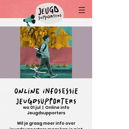
Online infosessie
Jeugdsupporters
wo 01 jul
  |  
Online info
Jeugdsupporters
Wil je graag meer info over