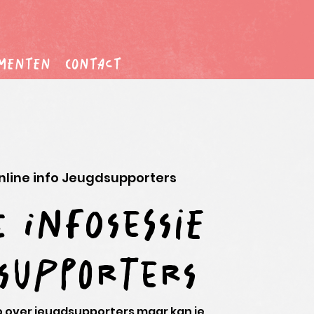
menten
contact
nline info Jeugdsupporters
 infosessie
supporters
fo over jeugdsupporters maar kan je