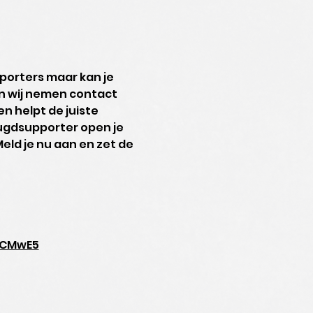
porters maar kan je 
n wij nemen contact 
n helpt de juiste 
eugdsupporter open je 
eld je nu aan en zet de 
6CMwE5