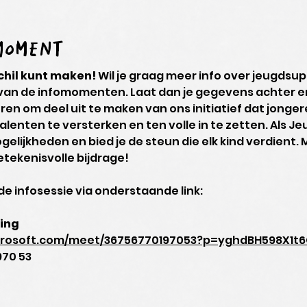
omoment
schil kunt maken!
 Wil je graag meer info over jeugdsup
 van de infomomenten. Laat dan je gegevens achter e
eren om deel uit te maken van ons initiatief dat jongere
lenten te versterken en ten volle in te zetten. Als J
lijkheden en bied je de steun die elk kind verdient. M
tekenisvolle bijdrage!
e infosessie via onderstaande link:
ing
icrosoft.com/meet/36756770197053?p=yghdBH598X1t
970 53 