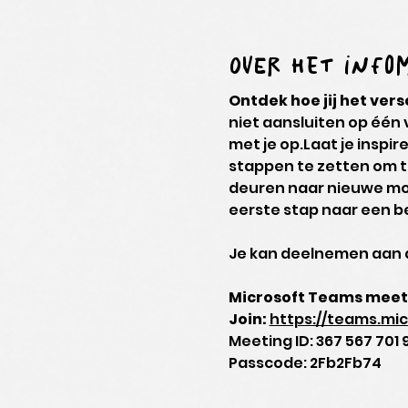
Over het inf
Ontdek hoe jij het ver
niet aansluiten op één
met je op.Laat je inspir
stappen te zetten om ta
deuren naar nieuwe moge
eerste stap naar een be
Je kan deelnemen aan d
Microsoft Teams meet
Join: 
https://teams.m
Meeting ID: 367 567 701 
Passcode: 2Fb2Fb74