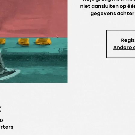
niet aansluiten op é
gegevens achter 
Regis
Andere 
e
30
rters