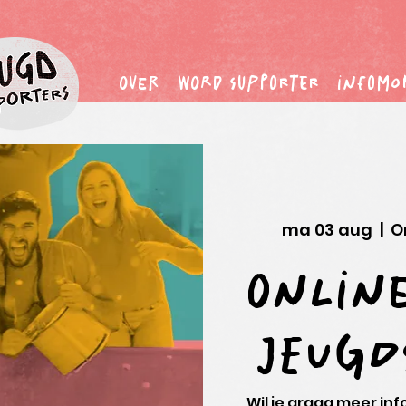
Over
word supporter
infomo
ma 03 aug
  |  
O
Online
Jeugd
Wil je graag meer in