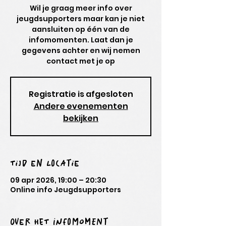
Wil je graag meer info over
jeugdsupporters maar kan je niet
aansluiten op één van de
infomomenten. Laat dan je
gegevens achter en wij nemen
contact met je op
Registratie is afgesloten
Andere evenementen
bekijken
Tijd en locatie
09 apr 2026, 19:00 – 20:30
Online info Jeugdsupporters
Over het infomoment